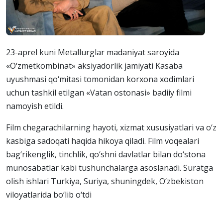
23-aprel kuni Metallurglar madaniyat saroyida
«O‘zmetkombinat» aksiyadorlik jamiyati Kasaba
uyushmasi qo‘mitasi tomonidan korxona xodimlari
uchun tashkil etilgan «Vatan ostonasi» badiiy filmi
namoyish etildi.
Film chegarachilarning hayoti, xizmat xususiyatlari va o‘z
kasbiga sadoqati haqida hikoya qiladi. Film voqealari
bag‘rikenglik, tinchlik, qo‘shni davlatlar bilan do‘stona
munosabatlar kabi tushunchalarga asoslanadi. Suratga
olish ishlari Turkiya, Suriya, shuningdek, O‘zbekiston
viloyatlarida bo‘lib o‘tdi