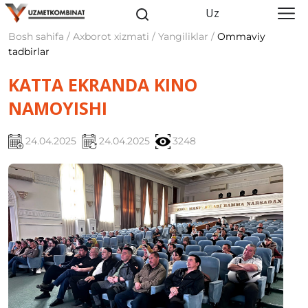
Uz
Bosh sahifa / Axborot xizmati / Yangiliklar /
Ommaviy
tadbirlar
KATTA EKRANDA KINO
NAMOYISHI
24.04.2025
24.04.2025
3248