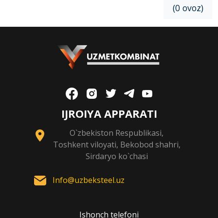
(0 ovoz)
IJROIYA APPARATI
O`zbekiston Respublikasi,
Toshkent viloyati, Bekobod shahri,
Sirdaryo ko`chasi
Info@uzbeksteel.uz
Ishonch telefoni