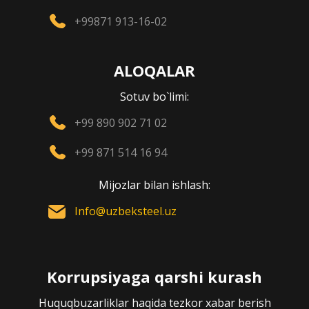
+99871 913-16-02
ALOQALAR
Sotuv bo`limi:
+99 890 902 71 02
+99 871 514 16 94
Mijozlar bilan ishlash:
Info@uzbeksteel.uz
Korrupsiyaga qarshi kurash
Huquqbuzarliklar haqida tezkor xabar berish