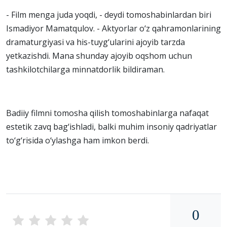
- Film menga juda yoqdi, - deydi tomoshabinlardan biri
Ismadiyor Mamatqulov. - Aktyorlar o‘z qahramonlarining
dramaturgiyasi va his-tuyg‘ularini ajoyib tarzda
yetkazishdi. Mana shunday ajoyib oqshom uchun
tashkilotchilarga minnatdorlik bildiraman.
Badiiy filmni tomosha qilish tomoshabinlarga nafaqat
estetik zavq bag‘ishladi, balki muhim insoniy qadriyatlar
to‘g‘risida o‘ylashga ham imkon berdi.
0