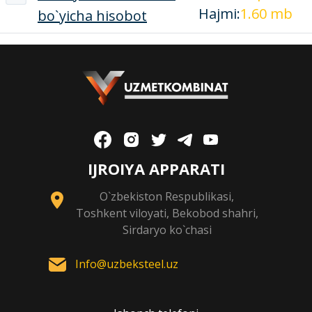
Hajmi:
1.60 mb
bo`yicha hisobot
IJROIYA APPARATI
O`zbekiston Respublikasi,
Toshkent viloyati, Bekobod shahri,
Sirdaryo ko`chasi
Info@uzbeksteel.uz