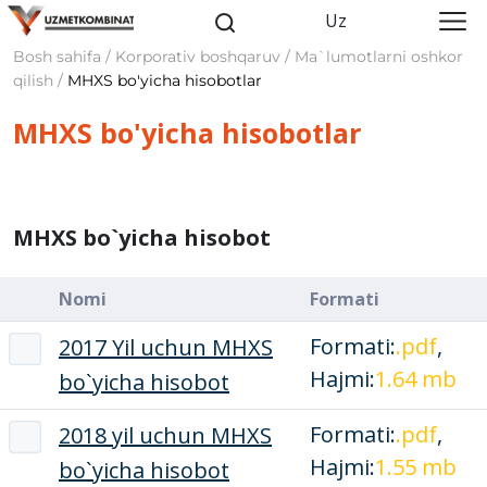
Uz
Bosh sahifa / Korporativ boshqaruv / Ma`lumotlarni oshkor
qilish /
MHXS bo'yicha hisobotlar
MHXS bo'yicha hisobotlar
MHXS bo`yicha hisobot
Nomi
Formati
Formati:
.pdf
,
2017 Yil uchun MHXS
Hajmi:
1.64 mb
bo`yicha hisobot
Formati:
.pdf
,
2018 yil uchun MHXS
Hajmi:
1.55 mb
bo`yicha hisobot