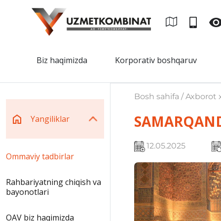
Biz haqimizda
Korporativ boshqaruv
Bosh sahifa / Axborot x
SAMARQAND
Yangiliklar
12.05.2025
Ommaviy tadbirlar
Rahbariyatning chiqish va
bayonotlari
OAV biz haqimizda