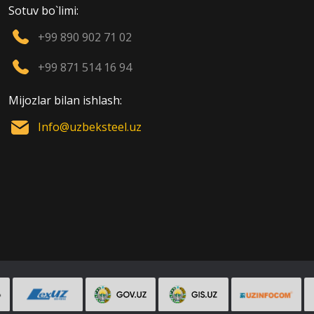
Sotuv bo`limi:
+99 890 902 71 02
+99 871 514 16 94
Mijozlar bilan ishlash:
Info@uzbeksteel.uz