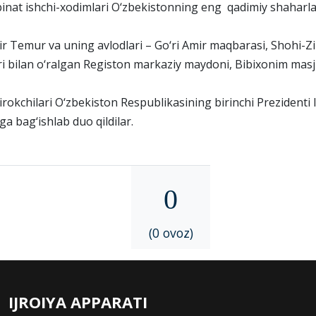
inat ishchi-xodimlari O‘zbekistonning eng qadimiy shaharla
ir Temur va uning avlodlari – Go‘ri Amir maqbarasi, Shohi-
ri bilan o‘ralgan Registon markaziy maydoni, Bibixonim masji
irokchilari O‘zbekiston Respublikasining birinchi Prezidenti 
a bag‘ishlab duo qildilar.
0
(0 ovoz)
IJROIYA APPARATI