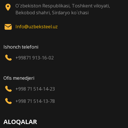
O`zbekiston Respublikasi, Toshkent viloyati,
Bekobod shahri, Sirdaryo ko`chasi
Info@uzbeksteel.uz
Ishonch telefoni
+99871 913-16-02
Ofis menedjeri
+998 71 514-14-23
+998 71 514-13-78
ALOQALAR