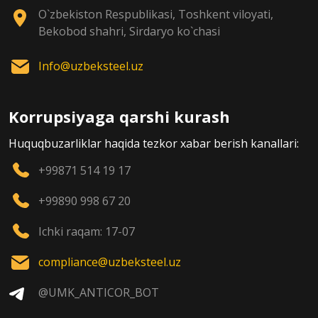
O`zbekiston Respublikasi, Toshkent viloyati,
Bekobod shahri, Sirdaryo ko`chasi
Info@uzbeksteel.uz
Korrupsiyaga qarshi kurash
Huquqbuzarliklar haqida tezkor xabar berish kanallari:
+99871 514 19 17
+99890 998 67 20
Ichki raqam: 17-07
compliance@uzbeksteel.uz
@UMK_ANTICOR_BOT