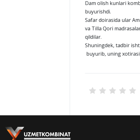
Dam olish kunlari komb
buyurishdi.
Safar doirasida ular Am
va Tilla Qori madrasala
qildilar.
Shuningdek, tadbir isht
buyurib, uning xotirasig