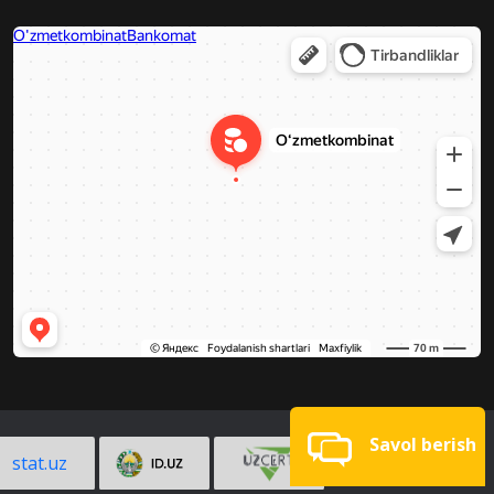
Savol berish
stat.uz