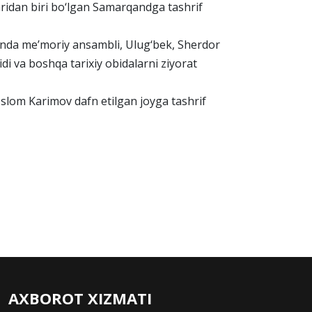
ridan biri bo‘lgan Samarqandga tashrif
Zinda me’moriy ansambli, Ulug‘bek, Sherdor
di va boshqa tarixiy obidalarni ziyorat
Islom Karimov dafn etilgan joyga tashrif
AXBOROT XIZMATI