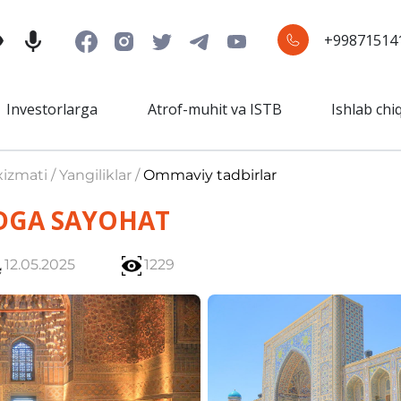
+99871514
Investorlarga
Atrof-muhit va ISTB
Ishlab chi
izmati / Yangiliklar /
Ommaviy tadbirlar
GA SAYOHAT
12.05.2025
1229