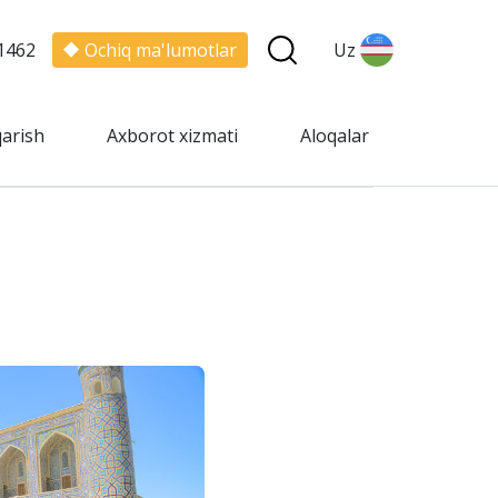
1462
Ochiq ma'lumotlar
Uz
qarish
Axborot xizmati
Aloqalar