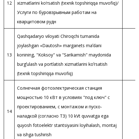
12
xizmatlarini ko‘rsatish (texnik topshiriqqa muvofiq)/
Услуги по буровзрывным работам на
кварцитовом рудн
Qashqadaryo viloyati Chiroqchi tumanida
joylashgan «Dautosh» marganets maʼdani
13
konining, "Koksoy" va "Sarikamish" maydonida
burgʼulash va portlatish xizmatlarini koʼrsatish
(texnik topshiriqqa muvofiq)
Солнечная фотоэлектрическая станция
мощностью 10 кВт в условиях "под ключ" с
проектированием, с монтажом и пуско-
14
наладкой (согласно ТЗ) 10 kVt quvvatga ega
quyosh fotoelektr stantsiyasini loyihalash, montaj
va ishga tushirish