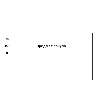
№
п/
Предмет закупа
п