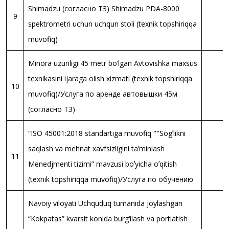
Shimadzu (согласно ТЗ) Shimadzu PDA-8000
9
spektrometri uchun uchqun stoli (texnik topshiriqqa
muvofiq)
Minora uzunligi 45 metr bo‘lgan Avtovishka maxsus
texnikasini ijaraga olish xizmati (texnik topshiriqqa
10
muvofiq)/Услуга по аренде автовышки 45м
(согласно ТЗ)
“ISO 45001:2018 standartiga muvofiq ""Sogʼlikni
saqlash va mehnat xavfsizligini taʼminlash
11
Menedjmenti tizimi” mavzusi boʼyicha oʼqitish
(texnik topshiriqqa muvofiq)/Услуга по обучению
Navoiy viloyati Uchquduq tumanida joylashgan
“Kokpatas” kvarsit konida burg‘ilash va portlatish