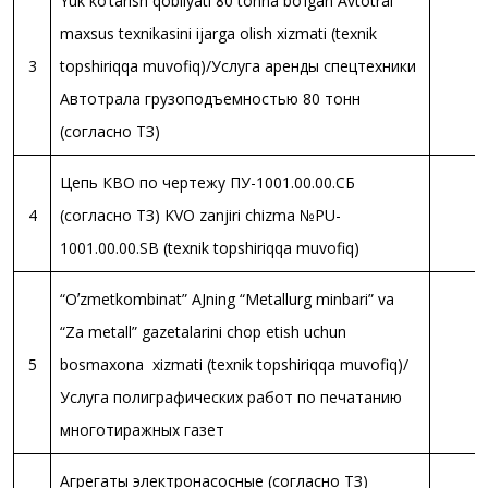
Yuk ko‘tarish qobilyati 80 tonna bo‘lgan Avtotral
maxsus texnikasini ijarga olish xizmati (texnik
3
topshiriqqa muvofiq)/Услуга аренды спецтехники
Автотрала грузоподъемностью 80 тонн
(согласно ТЗ)
Цепь КВО по чертежу ПУ-1001.00.00.СБ
4
(согласно ТЗ) KVO zanjiri chizma №PU-
1001.00.00.SB (texnik topshiriqqa muvofiq)
“Oʼzmetkombinat” AJning “Metallurg minbari” va
“Za metall” gazetalarini chop etish uchun
5
bosmaxona xizmati (texnik topshiriqqa muvofiq)/
Услуга полиграфических работ по печатанию
многотиражных газет
Агрегаты электронасосные (согласно ТЗ)