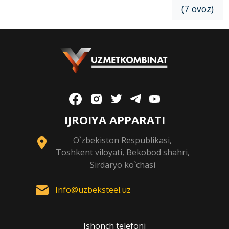
(7 ovoz)
IJROIYA APPARATI
O`zbekiston Respublikasi,
Toshkent viloyati, Bekobod shahri,
Sirdaryo ko`chasi
Info@uzbeksteel.uz
Ishonch telefoni