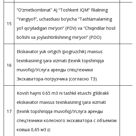
“O‘zmetkombinat” AJ “Toshkent IQM” filialining
“Yangiyo‘l”, uchastkasi bo‘yicha “Tashlamalаrning
15
yo‘l qo‘yiladigan me’yori” (PDV) va “Chiqindilar hosil
bo‘lishi va joylashtirilishining me’yori” (PDO)
Ekskavator yuk ortgich (pogruzchik) maxsus
texnikasining ijara xizmati (texnik topshiriqqa
16
muvofiq)/Услуга аренды спецтехники
Экскаватора-погрузчика (согласно ТЗ)
Kovsh hajmi 0.65 m3 ni tashkil etuvchi g‘ildirakli
ekskavator maxsus texnikasining ijara xizmati
17
(texnik topshiriqqa muvofiq)/Услуга аренды
спецтехники колесного экскаватора с объемом
ковша 0,65 м3 (с