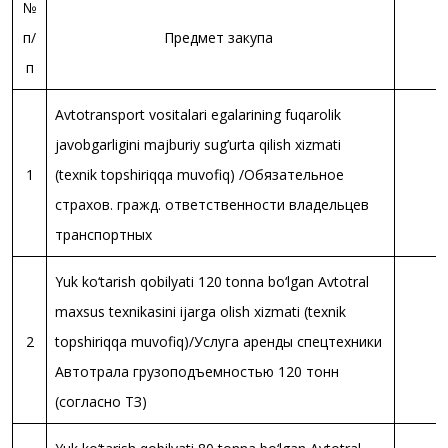
№
п/
Предмет закупа
п
Avtotransport vositalari egalarining fuqarolik
javobgarligini majburiy sug’urta qilish xizmati
1
(texnik topshiriqqa muvofiq) /Обязательное
страхов. гражд. ответственности владельцев
транспортных
Yuk ko‘tarish qobilyati 120 tonna bo‘lgan Avtotral
maxsus texnikasini ijarga olish xizmati (texnik
2
topshiriqqa muvofiq)/Услуга аренды спецтехники
Автотрала грузоподъемностью 120 тонн
(согласно ТЗ)