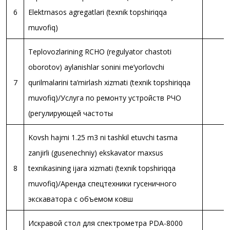
6
Elektrnasos agregatlari (texnik topshiriqqa
muvofiq)
Teplovozlarining RCHO (regulyator chastoti
oborotov) aylanishlar sonini me’yorlovchi
7
qurilmalarini ta’mirlash xizmati (texnik topshiriqqa
muvofiq)/Услуга по ремонту устройств РЧО
(регулирующей частоты
Kovsh hajmi 1.25 m3 ni tashkil etuvchi tasma
zanjirli (gusenechniy) ekskavator maxsus
8
texnikasining ijara xizmati (texnik topshiriqqa
muvofiq)/Аренда спецтехники гусеничного
экскаватора с объемом ковш
Искравой стол для спектрометра PDA-8000