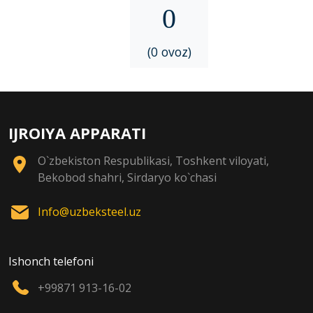
0
(0 ovoz)
IJROIYA APPARATI
O`zbekiston Respublikasi, Toshkent viloyati,
Bekobod shahri, Sirdaryo ko`chasi
Info@uzbeksteel.uz
Ishonch telefoni
+99871 913-16-02