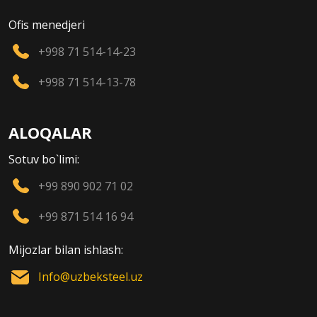
Ofis menedjeri
+998 71 514-14-23
+998 71 514-13-78
ALOQALAR
Sotuv bo`limi:
+99 890 902 71 02
+99 871 514 16 94
Mijozlar bilan ishlash:
Info@uzbeksteel.uz