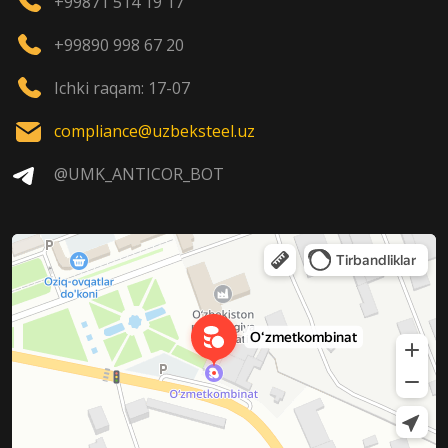
+99871 514 19 17
+99890 998 67 20
Ichki raqam: 17-07
compliance@uzbeksteel.uz
@UMK_ANTICOR_BOT