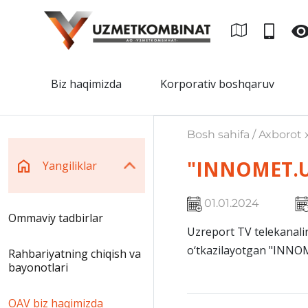
Biz haqimizda
Korporativ boshqaruv
Bosh sahifa / Axborot x
"INNOMET.U
Yangiliklar
01.01.2024
Ommaviy tadbirlar
Uzreport TV telekanalin
o‘tkazilayotgan "INNOM
Rahbariyatning chiqish va
bayonotlari
OAV biz haqimizda