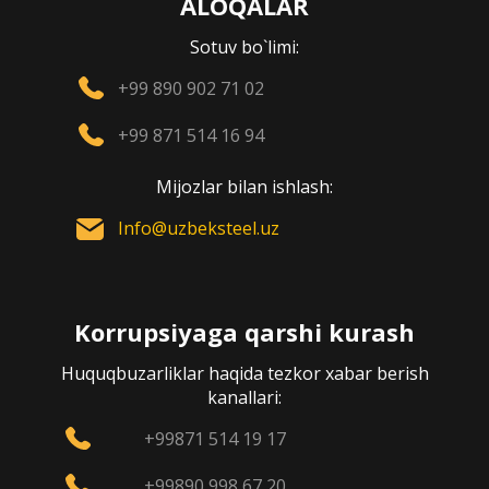
ALOQALAR
Sotuv bo`limi:
+99 890 902 71 02
+99 871 514 16 94
Mijozlar bilan ishlash:
Info@uzbeksteel.uz
Korrupsiyaga qarshi kurash
Huquqbuzarliklar haqida tezkor xabar berish
kanallari:
+99871 514 19 17
+99890 998 67 20