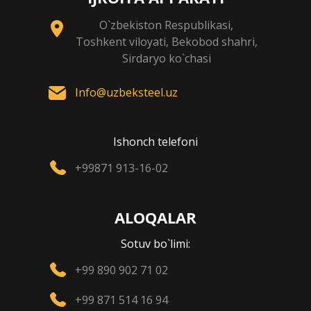
O`zbekiston Respublikasi,
Toshkent viloyati, Bekobod shahri,
Sirdaryo ko`chasi
Info@uzbeksteel.uz
Ishonch telefoni
+99871 913-16-02
ALOQALAR
Sotuv bo`limi:
+99 890 902 71 02
+99 871 514 16 94