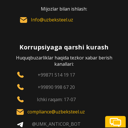
Mijozlar bilan ishlash:
Info@uzbeksteel.uz
Korrupsiyaga qarshi kurash
Huquqbuzarliklar haqida tezkor xabar berish
kanallari:
+99871 514 19 17
+99890 998 67 20
Ichki raqam: 17-07
compliance@uzbeksteel.uz
@UMK_ANTICOR_BOT