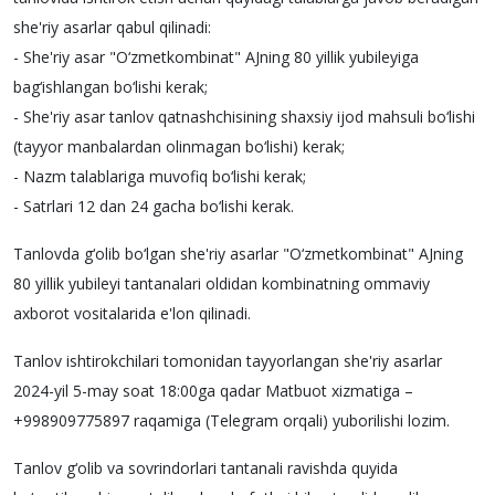
she'riy asarlar qabul qilinadi:
- She'riy asar "O‘zmetkombinat" AJning 80 yillik yubileyiga
bag‘ishlangan bo‘lishi kerak;
- She'riy asar tanlov qatnashchisining shaxsiy ijod mahsuli bo‘lishi
(tayyor manbalardan olinmagan bo‘lishi) kerak;
- Nazm talablariga muvofiq bo‘lishi kerak;
- Satrlari 12 dan 24 gacha bo‘lishi kerak.
Tanlovda g‘olib bo‘lgan she'riy asarlar "O‘zmetkombinat" AJning
80 yillik yubileyi tantanalari oldidan kombinatning ommaviy
axborot vositalarida e'lon qilinadi.
Tanlov ishtirokchilari tomonidan tayyorlangan she'riy asarlar
2024-yil 5-may soat 18:00ga qadar Matbuot xizmatiga –
+998909775897 raqamiga (Telegram orqali) yuborilishi lozim.
Tanlov g‘olib va sovrindorlari tantanali ravishda quyida