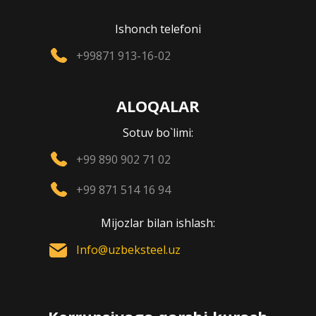
Ishonch telefoni
+99871 913-16-02
ALOQALAR
Sotuv bo`limi:
+99 890 902 71 02
+99 871 514 16 94
Mijozlar bilan ishlash:
Info@uzbeksteel.uz