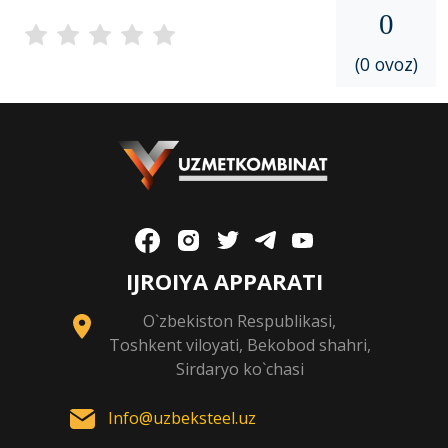
0
(0 ovoz)
IJROIYA APPARATI
O`zbekiston Respublikasi,
Toshkent viloyati, Bekobod shahri,
Sirdaryo ko`chasi
Info@uzbeksteel.uz