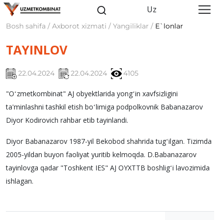
Uz
Bosh sahifa / Axborot xizmati / Yangiliklar /
E`lonlar
TAYINLOV
22.04.2024
22.04.2024
4105
"Oʻzmetkombinat" AJ obyektlarida yongʻin xavfsizligini
ta'minlashni tashkil etish boʻlimiga podpolkovnik Babanazarov
Diyor Kodirovich rahbar etib tayinlandi.
Diyor Babanazarov 1987-yil Bekobod shahrida tugʻilgan. Tizimda
2005-yildan buyon faoliyat yuritib kelmoqda. D.Babanazarov
tayinlovga qadar "Toshkent IES" AJ OYXTTB boshligʻi lavozimida
ishlagan.