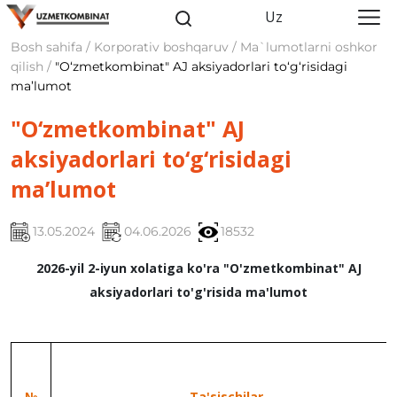
Uz
Bosh sahifa / Korporativ boshqaruv / Ma`lumotlarni oshkor
qilish /
"O‘zmetkombinat" AJ aksiyadorlari to‘g‘risidagi
ma’lumot
"O‘zmetkombinat" AJ
aksiyadorlari to‘g‘risidagi
ma’lumot
13.05.2024
04.06.2026
18532
2026-yil 2-iyun xolatiga ko'ra "O'zmetkombinat" AJ
aksiyadorlari
to'g'risida ma'lumot
№
Ta'sischilar