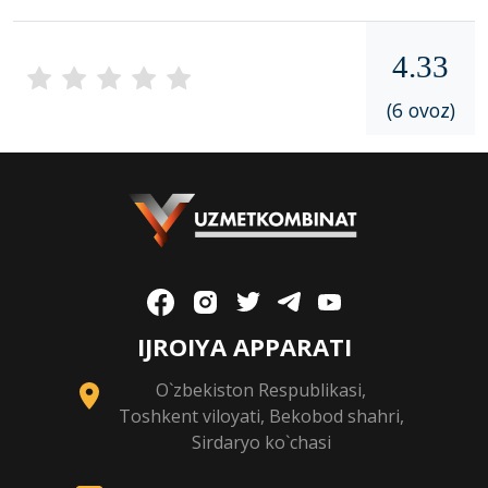
4.33
(6 ovoz)
IJROIYA APPARATI
O`zbekiston Respublikasi,
Toshkent viloyati, Bekobod shahri,
Sirdaryo ko`chasi