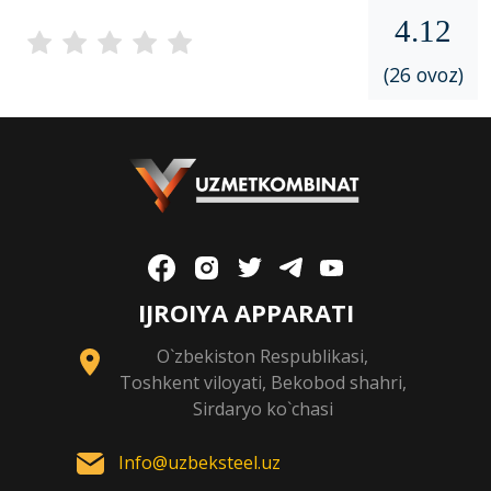
4.12
(26 ovoz)
IJROIYA APPARATI
O`zbekiston Respublikasi,
Toshkent viloyati, Bekobod shahri,
Sirdaryo ko`chasi
Info@uzbeksteel.uz