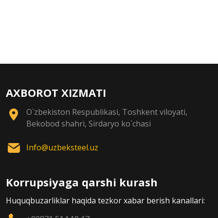
AXBOROT XIZMATI
O`zbekiston Respublikasi, Toshkent viloyati,
Bekobod shahri, Sirdaryo ko`chasi
Info@uzbeksteel.uz
Korrupsiyaga qarshi kurash
Huquqbuzarliklar haqida tezkor xabar berish kanallari: