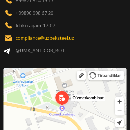
+99871 514 19 17
+99890 998 67 20
Ichki raqam: 17-07
compliance@uzbeksteel.uz
@UMK_ANTICOR_BOT