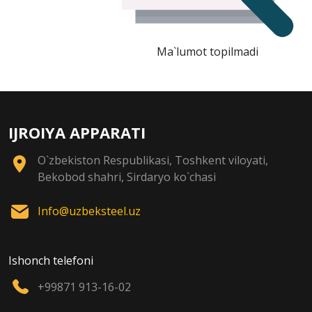
Ma`lumot topilmadi
IJROIYA APPARATI
O`zbekiston Respublikasi, Toshkent viloyati,
Bekobod shahri, Sirdaryo ko`chasi
Info@uzbeksteel.uz
Ishonch telefoni
+99871 913-16-02