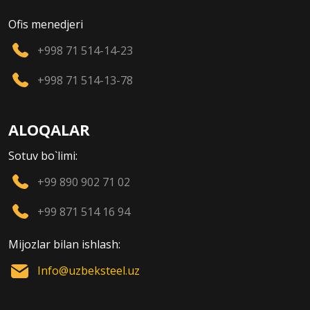
Ofis menedjeri
+998 71 514-14-23
+998 71 514-13-78
ALOQALAR
Sotuv bo`limi:
+99 890 902 71 02
+99 871 514 16 94
Mijozlar bilan ishlash:
Info@uzbeksteel.uz