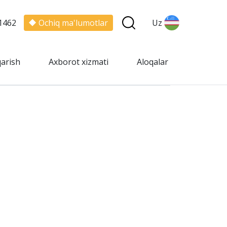
1462
Ochiq ma'lumotlar
Uz
qarish
Axborot xizmati
Aloqalar