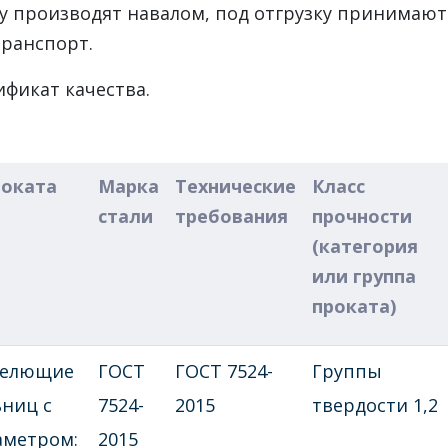
ку производят навалом, под отгрузку принима
транспорт.
ификат качества.
роката
Марка
Технические
Класс
стали
требования
прочности
(категория
или группа
проката)
мелющие
ГОСТ
ГОСТ 7524-
Группы
ниц с
7524-
2015
твердости 1,2
метром:
2015