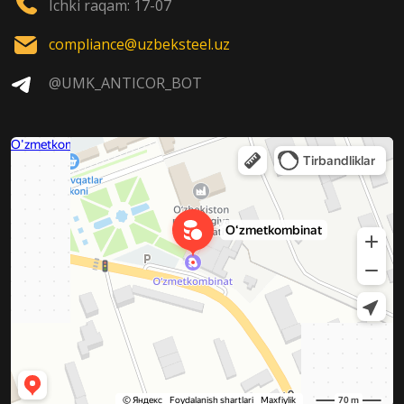
Ichki raqam: 17-07
compliance@uzbeksteel.uz
@UMK_ANTICOR_BOT