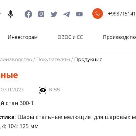
+998715141
Инвесторам
ОВОС и СС
Производств
Производство / Покупателям /
Продукция
ьные
03.11.2023
18188
й стан 300-1
стика
: Шары стальные мелющие для шаровых 
,4; 104; 125 мм