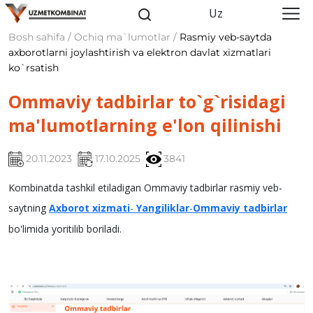
Uz
Bosh sahifa / Ochiq ma`lumotlar /
Rasmiy veb-saytda
axborotlarni joylashtirish va elektron davlat xizmatlari
ko`rsatish
Ommaviy tadbirlar to`g`risidagi
ma'lumotlarning e'lon qilinishi
20.11.2023
17.10.2025
3841
Kombinatda tashkil etiladigan Ommaviy tadbirlar rasmiy veb-
saytning
Axborot xizmati
-
Yangiliklar
-
Ommaviy tadbirlar
bo'limida yoritilib boriladi.