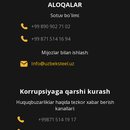
ALOQALAR
Sotuv bo`limi:
+99 890 902 71 02
+99 871 514 16 94
Mijozlar bilan ishlash:
Info@uzbeksteel.uz
Korrupsiyaga qarshi kurash
Huquqbuzarliklar haqida tezkor xabar berish
kanallari:
+99871 514 19 17