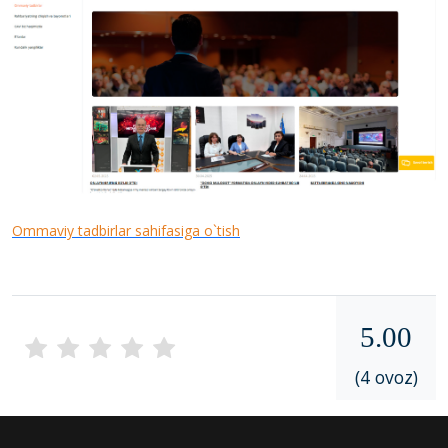
Ommaviy tadbirlar sahifasiga o`tish
5.00
(4 ovoz)