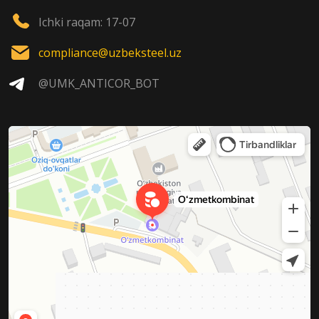
Ichki raqam: 17-07
compliance@uzbeksteel.uz
@UMK_ANTICOR_BOT