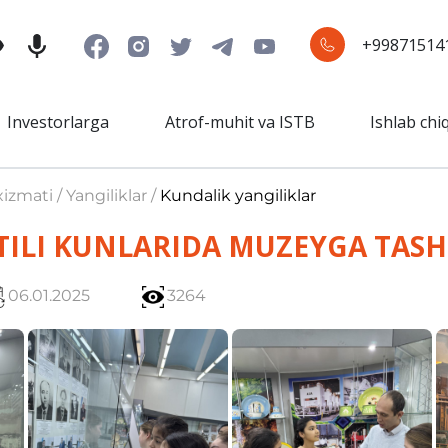
+99871514
Investorlarga
Atrof-muhit va ISTB
Ishlab chi
izmati / Yangiliklar /
Kundalik yangiliklar
TILI KUNLARIDA MUZEYGA TASH
06.01.2025
3264