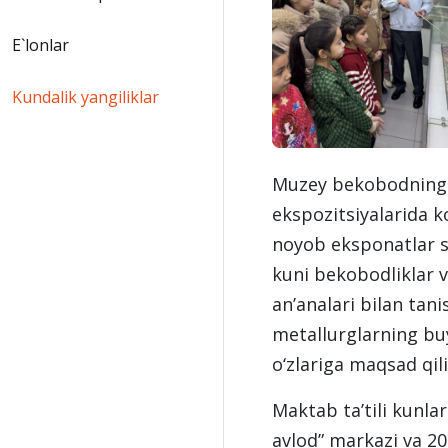
E`lonlar
Kundalik yangiliklar
Muzey bekobodning m
ekspozitsiyalarida k
noyob eksponatlar sa
kuni bekobodliklar v
an’analari bilan tan
metallurglarning buy
o‘zlariga maqsad qili
Maktab ta’tili kunla
avlod” markazi va 20