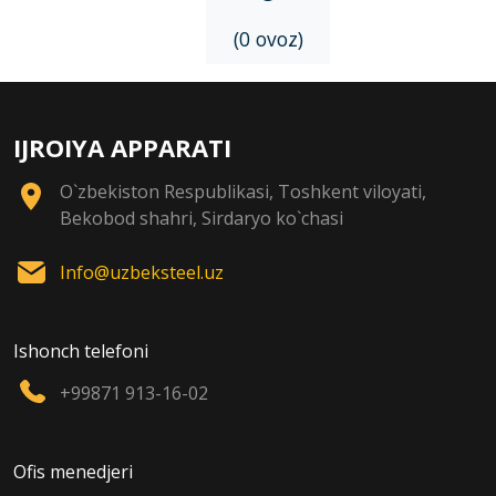
(0 ovoz)
IJROIYA APPARATI
O`zbekiston Respublikasi, Toshkent viloyati,
Bekobod shahri, Sirdaryo ko`chasi
Info@uzbeksteel.uz
Ishonch telefoni
+99871 913-16-02
Ofis menedjeri