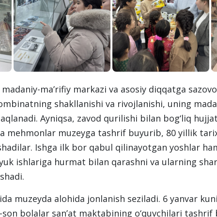
adaniy-ma’rifiy markazi va asosiy diqqatga sazovor 
ombinatning shakllanishi va rivojlanishi, uning madan
qlanadi. Ayniqsa, zavod qurilishi bilan bog‘liq hujjat
a mehmonlar muzeyga tashrif buyurib, 80 yillik tari
ishadilar. Ishga ilk bor qabul qilinayotgan yoshlar h
uk ishlariga hurmat bilan qarashni va ularning shara
shadi.
rida muzeyda alohida jonlanish seziladi. 6 yanvar k
-son bolalar san’at maktabining o‘quvchilari tashrif 