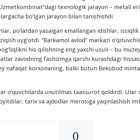
 “Uzmetkombinat”dagi texnologik jarayon – metall e
argacha bo‘lgan jarayon bilan tanishishdi.
ar, po‘latdan yasalgan emallangan idishlar, issiqlik 
ziqish uyg‘otdi. “Barkamol avlod” markazi o‘qituvch
og‘liqlikni his qilishning eng yaxshi usuli – bu muze
jatlar zavodning fashizmga qarshi kurashdagi hissasi
 nafaqat korxonaning, balki butun Bekobod mintaq
r o‘quvchilarda unutilmas taassurot qoldirdi. Ular m
yitdilar, tarix va ajdodlar merosiga yaqinlashish imk
0