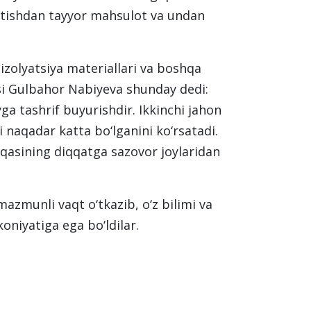
ritishdan tayyor mahsulot va undan
izolyatsiya materiallari va boshqa
isi Gulbahor Nabiyeva shunday dedi:
yga tashrif buyurishdir. Ikkinchi jahon
 naqadar katta bo‘lganini ko‘rsatadi.
asining diqqatga sazovor joylaridan
azmunli vaqt o‘tkazib, o‘z bilimi va
oniyatiga ega bo‘ldilar.