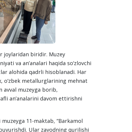
joylaridan biridir. Muzey
iyati va an’analari haqida so‘zlovchi
lar alohida qadrli hisoblanadi. Har
x, o‘zbek metallurglarining mehnat
am avval muzeyga borib,
fli an’analarini davom ettirishni
uni muzeyga 11-maktab, “Barkamol
buyurishdi. Ular zavodning qurilishi