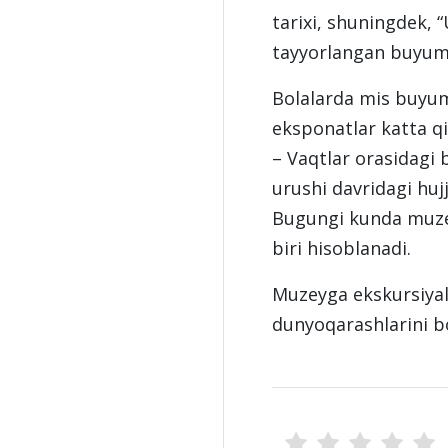
tarixi, shuningdek,
tayyorlangan buyuml
Bolalarda mis buyuml
eksponatlar katta qi
– Vaqtlar orasidagi b
urushi davridagi huj
Bugungi kunda muzey
biri hisoblanadi.
Muzeyga ekskursiyala
dunyoqarashlarini bo