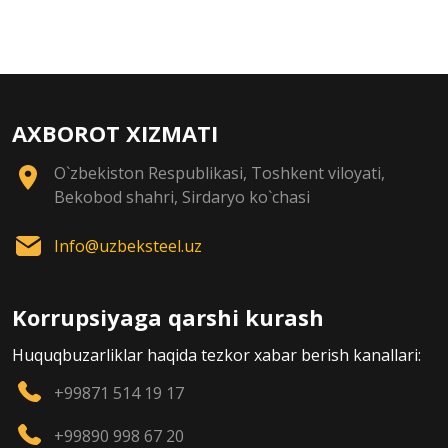
AXBOROT XIZMATI
O`zbekiston Respublikasi, Toshkent viloyati,
Bekobod shahri, Sirdaryo ko`chasi
Info@uzbeksteel.uz
Korrupsiyaga qarshi kurash
Huquqbuzarliklar haqida tezkor xabar berish kanallari:
+99871 514 19 17
+99890 998 67 20