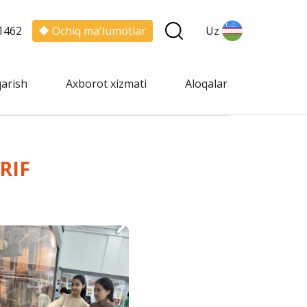
1462
Ochiq ma'lumotlar
Uz
qarish
Axborot xizmati
Aloqalar
RIF