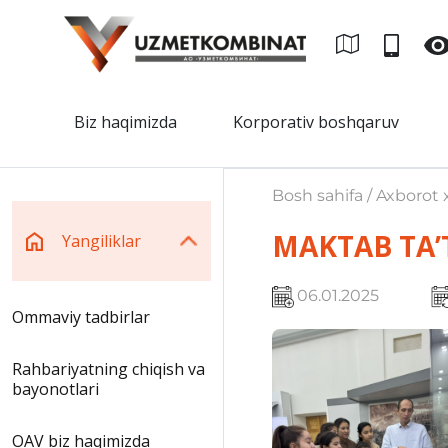
Biz haqimizda
Korporativ boshqaruv
Bosh sahifa / Axborot x
MAKTAB TA’
Yangiliklar
06.01.2025
Ommaviy tadbirlar
Rahbariyatning chiqish va
bayonotlari
OAV biz haqimizda