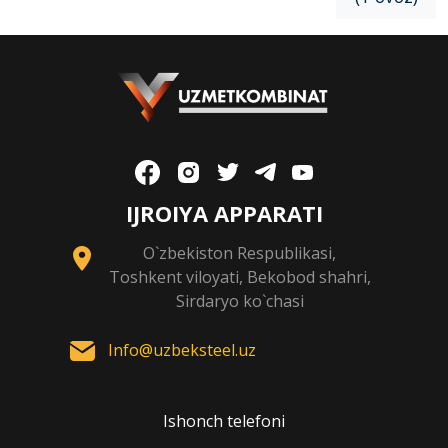
IJROIYA APPARATI
O`zbekiston Respublikasi,
Toshkent viloyati, Bekobod shahri,
Sirdaryo ko`chasi
Info@uzbeksteel.uz
Ishonch telefoni