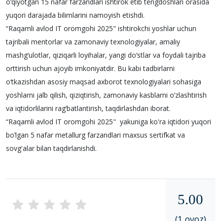
o‘qiyotgan 15 nafar farzandlari ishtirok etib tengdoshlari orasida
yuqori darajada bilimlarini namoyish etishdi.
“Raqamli avlod IT oromgohi 2025" ishtirokchi yoshlar uchun
tajribali mentorlar va zamonaviy texnologiyalar, amaliy
mashg‘ulotlar, qiziqarli loyihalar, yangi do‘stlar va foydali tajriba
orttirish uchun ajoyib imkoniyatdir. Bu kabi tadbirlarni
o‘tkazishdan asosiy maqsad axborot texnologiyalari sohasiga
yoshlarni jalb qilish, qiziqtirish, zamonaviy kasblarni o‘zlashtirish
va iqtidorlilarini rag‘batlantirish, taqdirlashdan iborat.
“Raqamli avlod IT oromgohi 2025" yakuniga ko'ra iqtidori yuqori
bo‘lgan 5 nafar metallurg farzandlari maxsus sertifkat va
sovg'alar bilan taqdirlanishdi.
5.00
(1 ovoz)