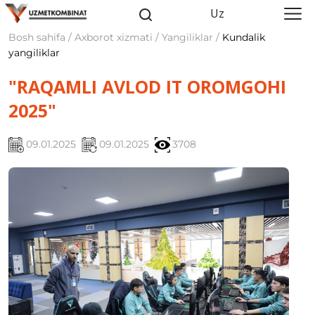
Uz
Bosh sahifa / Axborot xizmati / Yangiliklar /
Kundalik
yangiliklar
"RAQAMLI AVLOD IT OROMGOHI
2025"
09.01.2025
09.01.2025
3708