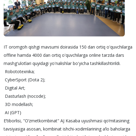
IT oromgoh qishgi mavsumi doirasida 150 dan ortiq o'quvchilarga
offline hamda 4000 dan ortiq o'quvchilarga online tarzda dars
mashg'ulotlari quyidagi yo'nalishlar bo'yicha tashkillashtirildi.
Robototexnika;
CyberSport (Dota 2);
Digital Art;
Dasturlash (nocode);
3D modellash;
AI (GPT)
E’tiborlisi, "O‘zmetkombinat" AJ Kasaba uyushmasi qo‘mitasining
tavsiyasiga asosan, kombinat ishchi-xodimlarining a’lo baholarga