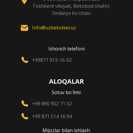
Toshkent viloyati, Bekobod shahri,
Sirdaryo ko`chasi
Info@uzbeksteel.uz
Ishonch telefoni
+99871 913-16-02
ALOQALAR
Sotuv bo`limi:
+99 890 902 71 02
+99 871 514 16 94
Mijozlar bilan ishlash: