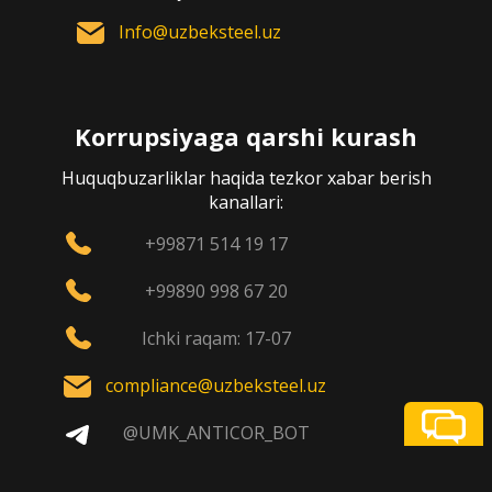
Info@uzbeksteel.uz
Korrupsiyaga qarshi kurash
Huquqbuzarliklar haqida tezkor xabar berish
kanallari:
+99871 514 19 17
+99890 998 67 20
Ichki raqam: 17-07
compliance@uzbeksteel.uz
@UMK_ANTICOR_BOT