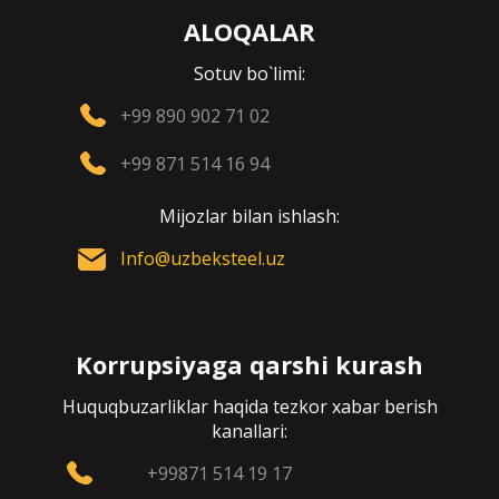
ALOQALAR
Sotuv bo`limi:
+99 890 902 71 02
+99 871 514 16 94
Mijozlar bilan ishlash:
Info@uzbeksteel.uz
Korrupsiyaga qarshi kurash
Huquqbuzarliklar haqida tezkor xabar berish
kanallari:
+99871 514 19 17