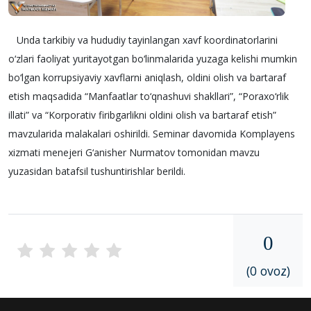
Unda tarkibiy va hududiy tayinlangan xavf koordinatorlarini
o‘zlari faoliyat yuritayotgan bo‘linmalarida yuzaga kelishi mumkin
bo‘lgan korrupsiyaviy xavflarni aniqlash, oldini olish va bartaraf
etish maqsadida “Manfaatlar to‘qnashuvi shakllari”, “Poraxo‘rlik
illati” va “Korporativ firibgarlikni oldini olish va bartaraf etish”
mavzularida malakalari oshirildi. Seminar davomida Komplayens
xizmati menejeri G‘anisher Nurmatov tomonidan mavzu
yuzasidan batafsil tushuntirishlar berildi.
0
(0 ovoz)