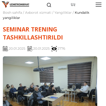
Uz
Bosh sahifa / Axborot xizmati / Yangiliklar /
Kundalik
yangiliklar
SEMINAR TRENING
TASHKILLASHTIRILDI
20.01.2025
20.01.2025
2776