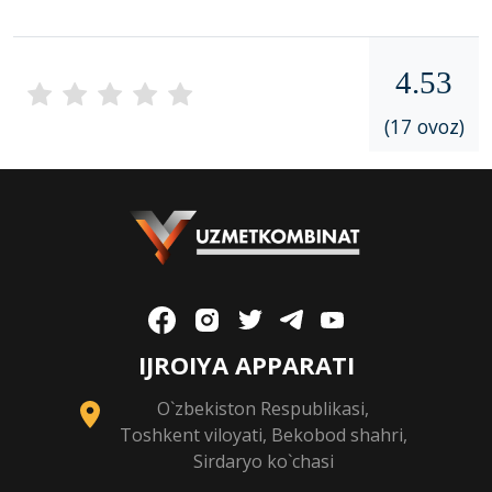
4.53
(17 ovoz)
IJROIYA APPARATI
O`zbekiston Respublikasi,
Toshkent viloyati, Bekobod shahri,
Sirdaryo ko`chasi