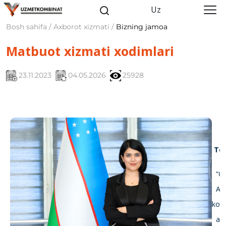
Uz
Bosh sahifa / Axborot xizmati /
Bizning jamoa
Matbuot xizmati xodimlari
23.11.2023
04.05.2026
25928
To‘
“O‘
Axbo
kotib
axbo