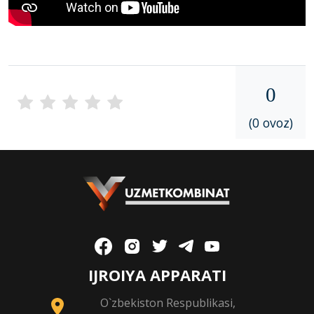
0
(0 ovoz)
IJROIYA APPARATI
O`zbekiston Respublikasi,