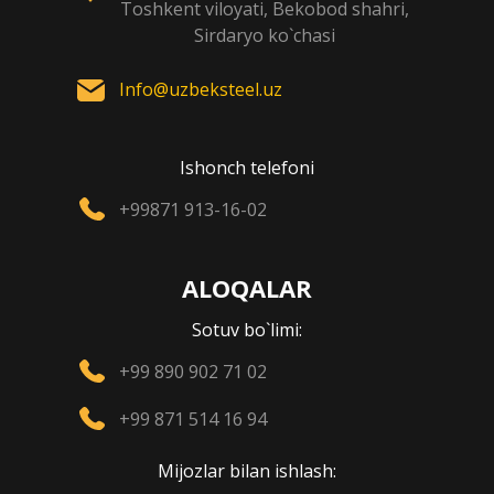
Toshkent viloyati, Bekobod shahri,
Sirdaryo ko`chasi
Info@uzbeksteel.uz
Ishonch telefoni
+99871 913-16-02
ALOQALAR
Sotuv bo`limi:
+99 890 902 71 02
+99 871 514 16 94
Mijozlar bilan ishlash: