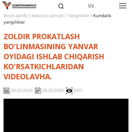
Uz
Bosh sahifa / Axborot xizmati / Yangiliklar /
Kundalik
yangiliklar
ZOLDIR PROKATLASH
BO'LINMASINING YANVAR
OYIDAGI ISHLAB CHIQARISH
KO'RSATKICHLARIDAN
VIDEOLAVHA.
05.02.2025
05.02.2025
2917