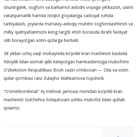
shuningdek, sog‘lom va barkamol avlodni voyaga yetkazish, ularni
vatanparvarlik hamda istiqlol g‘oyalariga sadoqat ruhida
tarbiyalash, joylarda ma’naviy-axloqiy muhitni sog‘lomlashtirish va
milliy qadriyatlarimizni keng targ‘ib etish borasida ibratli faoliyat
olib borayotgan xotin-qizlarga beriladi.
38 yildan ortiq vaqt mobaynida ko‘prikli kran mashinisti kasbida
fidoyilik bilan xizmat qilib kelayotgan hamkasbimizga mukofotni
O‘zbekiston Respublikasi Bosh vaziri o‘rinbosari — Oila va xotin-
qizlar qo‘mitasi raisi Zulayho Mahkamova topshirdi.
“O‘zmetkombinat” AJ mehnat jamoasi nomidan ko‘prikli kran
mashinisti Gulchehra Xoliqulovani ushbu mukofot bilan qutlab
qolamiz.