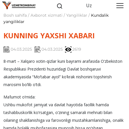
Uz
Bosh sahifa / Axborot xizmati / Yangiliklar /
Kundalik
yangiliklar
KUNNING YAXSHI XABARI
04.03.2025
04.03.2025
2619
8-mart – Xalqaro xotin-qizlar kuni bayrami arafasida O‘zbekiston
Respublikasi Prezidenti huzuridagi Davlat boshqaruvi
akademiyasida “Mo‘tabar ayol” ko‘krak nishonini topshirish
marosimi bo‘lib o‘tdi.
Ma’lumot o‘rnida:
Ushbu mukofot jamiyat va davlat hayotida faollik hamda
tashabbuskorlik ko‘rsatgan, o‘zining samarali mehnati bilan
oilaning shakllanishiga va farovonligi mustahkamlanishiga, onalik
hamda bolalik muhofazasiga munosib hissa qo‘shgan,