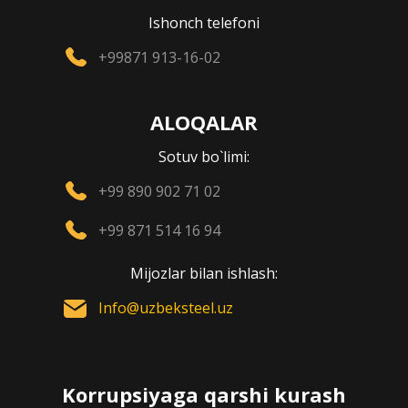
Ishonch telefoni
+99871 913-16-02
ALOQALAR
Sotuv bo`limi:
+99 890 902 71 02
+99 871 514 16 94
Mijozlar bilan ishlash:
Info@uzbeksteel.uz
Korrupsiyaga qarshi kurash