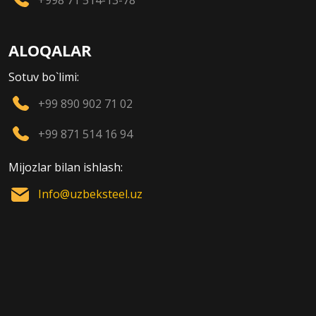
ALOQALAR
Sotuv bo`limi:
+99 890 902 71 02
+99 871 514 16 94
Mijozlar bilan ishlash:
Info@uzbeksteel.uz