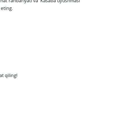
inat rahbariyati va Kasaba uyushmasi
 eting.
 qiling!