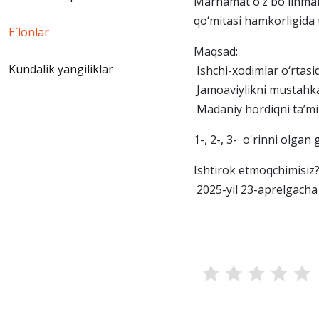
Marhamat o‘z bo'linman
qo‘mitasi hamkorligida 
E`lonlar
Maqsad:
Kundalik yangiliklar
Ishchi-xodimlar o‘rtasid
Jamoaviylikni mustahk
Madaniy hordiqni ta’mi
1-, 2-, 3- o'rinni olgan 
Ishtirok etmoqchimisiz
2025-yil 23-aprelgacha