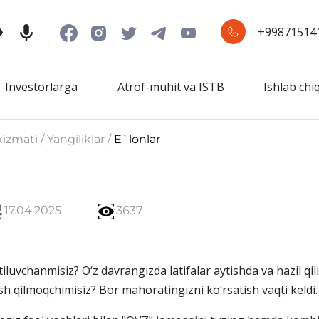
+99871514
Investorlarga
Atrof-muhit va ISTB
Ishlab chi
izmati / Yangiliklar /
E`lonlar
17.04.2025
3637
iluvchanmisiz? O‘z davrangizda latifalar aytishda va hazil qil
sh qilmoqchimisiz? Bor mahoratingizni ko‘rsatish vaqti keldi.