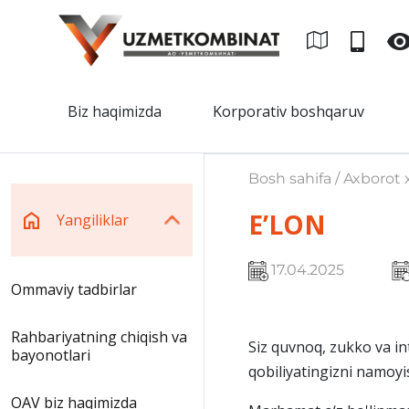
Biz haqimizda
Korporativ boshqaruv
Bosh sahifa / Axborot x
E’LON
Yangiliklar
17.04.2025
Ommaviy tadbirlar
Rahbariyatning chiqish va
Siz quvnoq, zukko va int
bayonotlari
qobiliyatingizni namoyi
OAV biz haqimizda