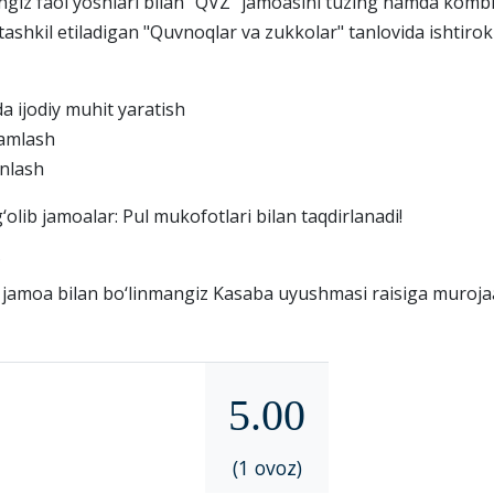
giz faol yoshlari bilan "QVZ" jamoasini tuzing hamda komb
tashkil etiladigan "Quvnoqlar va zukkolar" tanlovida ishtirok
a ijodiy muhit yaratish
amlash
nlash
g‘olib jamoalar: Pul mukofotlari bilan taqdirlanadi!
?
 jamoa bilan bo‘linmangiz Kasaba uyushmasi raisiga murojaat
5.00
(1 ovoz)