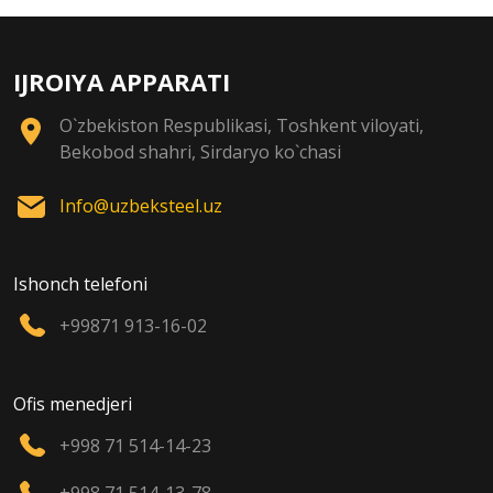
IJROIYA APPARATI
O`zbekiston Respublikasi, Toshkent viloyati,
Bekobod shahri, Sirdaryo ko`chasi
Info@uzbeksteel.uz
Ishonch telefoni
+99871 913-16-02
Ofis menedjeri
+998 71 514-14-23
+998 71 514-13-78