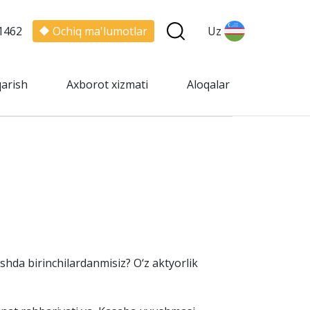
1462
Ochiq ma'lumotlar
Uz
qarish
Axborot xizmati
Aloqalar
ishda birinchilardanmisiz? O‘z aktyorlik