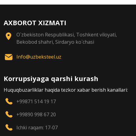
AXBOROT XIZMATI
O`zbekiston Respublikasi, Toshkent viloyati,
Bekobod shahri, Sirdaryo ko`chasi
Info@uzbeksteel.uz
Korrupsiyaga qarshi kurash
Huquqbuzarliklar haqida tezkor xabar berish kanallari:
+99871 514 19 17
+99890 998 67 20
Ichki raqam: 17-07