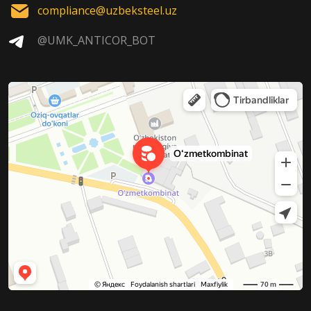
compliance@uzbeksteel.uz
@UMK_ANTICOR_BOT