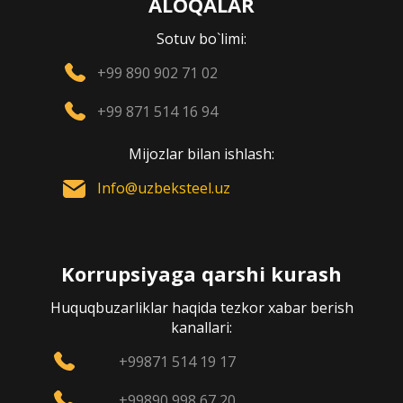
ALOQALAR
Sotuv bo`limi:
+99 890 902 71 02
+99 871 514 16 94
Mijozlar bilan ishlash:
Info@uzbeksteel.uz
Korrupsiyaga qarshi kurash
Huquqbuzarliklar haqida tezkor xabar berish
kanallari:
+99871 514 19 17
+99890 998 67 20