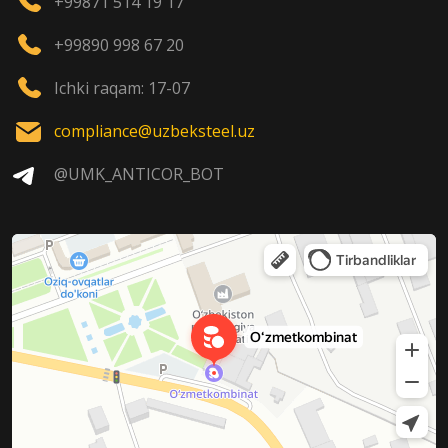
+99871 514 19 17
+99890 998 67 20
Ichki raqam: 17-07
compliance@uzbeksteel.uz
@UMK_ANTICOR_BOT