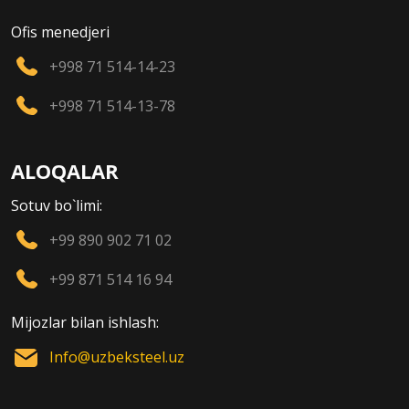
Ofis menedjeri
+998 71 514-14-23
+998 71 514-13-78
ALOQALAR
Sotuv bo`limi:
+99 890 902 71 02
+99 871 514 16 94
Mijozlar bilan ishlash:
Info@uzbeksteel.uz