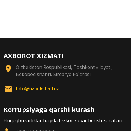
AXBOROT XIZMATI
O`zbekiston Respublikasi, Toshkent viloyati,
Bekobod shahri, Sirdaryo ko`chasi
Info@uzbeksteel.uz
Korrupsiyaga qarshi kurash
Huquqbuzarliklar haqida tezkor xabar berish kanallari: