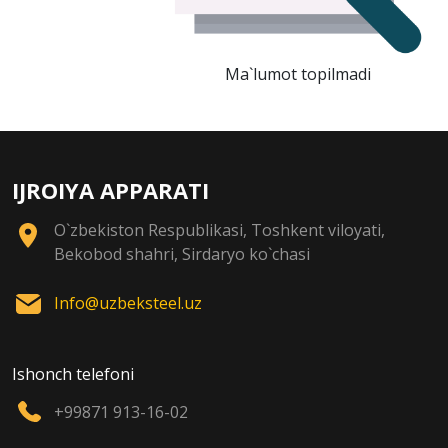
Ma`lumot topilmadi
IJROIYA APPARATI
O`zbekiston Respublikasi, Toshkent viloyati,
Bekobod shahri, Sirdaryo ko`chasi
Info@uzbeksteel.uz
Ishonch telefoni
+99871 913-16-02