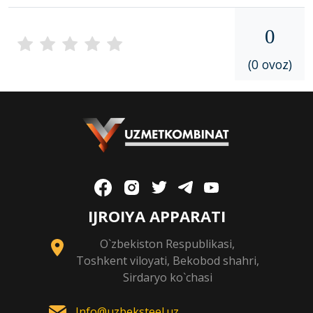
0
(0 ovoz)
IJROIYA APPARATI
O`zbekiston Respublikasi,
Toshkent viloyati, Bekobod shahri,
Sirdaryo ko`chasi
Info@uzbeksteel.uz