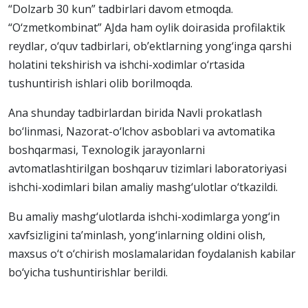
“Dolzarb 30 kun” tadbirlari davom etmoqda.
“O‘zmetkombinat” AJda ham oylik doirasida profilaktik
reydlar, o‘quv tadbirlari, ob’ektlarning yong‘inga qarshi
holatini tekshirish va ishchi-xodimlar o‘rtasida
tushuntirish ishlari olib borilmoqda.
Ana shunday tadbirlardan birida Navli prokatlash
bo‘linmasi, Nazorat-o‘lchov asboblari va avtomatika
boshqarmasi, Texnologik jarayonlarni
avtomatlashtirilgan boshqaruv tizimlari laboratoriyasi
ishchi-xodimlari bilan amaliy mashg‘ulotlar o‘tkazildi.
Bu amaliy mashg‘ulotlarda ishchi-xodimlarga yong‘in
xavfsizligini ta’minlash, yong‘inlarning oldini olish,
maxsus o‘t o‘chirish moslamalaridan foydalanish kabilar
bo‘yicha tushuntirishlar berildi.