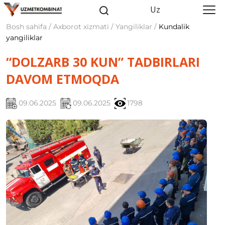
Uz
Bosh sahifa / Axborot xizmati / Yangiliklar /
Kundalik
yangiliklar
“DOLZARB 30 KUN” TADBIRLARI
DAVOM ETMOQDA
09.06.2025
09.06.2025
1798