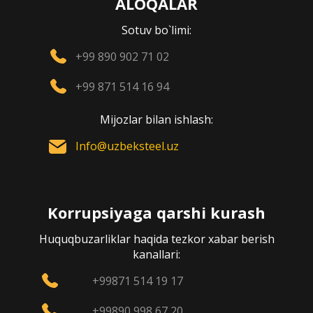
ALOQALAR
Sotuv bo`limi:
+99 890 902 71 02
+99 871 514 16 94
Mijozlar bilan ishlash:
Info@uzbeksteel.uz
Korrupsiyaga qarshi kurash
Huquqbuzarliklar haqida tezkor xabar berish
kanallari:
+99871 514 19 17
+99890 998 67 20