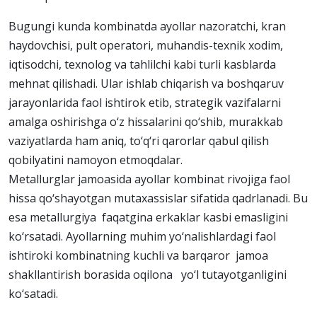
Bugungi kunda kombinatda ayollar nazoratchi, kran
haydovchisi, pult operatori, muhandis-texnik xodim,
iqtisodchi, texnolog va tahlilchi kabi turli kasblarda
mehnat qilishadi. Ular ishlab chiqarish va boshqaruv
jarayonlarida faol ishtirok etib, strategik vazifalarni
amalga oshirishga o‘z hissalarini qo‘shib, murakkab
vaziyatlarda ham aniq, to‘q‘ri qarorlar qabul qilish
qobilyatini namoyon etmoqdalar.
Metallurglar jamoasida ayollar kombinat rivojiga faol
hissa qo‘shayotgan mutaxassislar sifatida qadrlanadi. Bu
esa metallurgiya faqatgina erkaklar kasbi emasligini
ko‘rsatadi. Ayollarning muhim yo‘nalishlardagi faol
ishtiroki kombinatning kuchli va barqaror jamoa
shakllantirish borasida oqilona yo‘l tutayotganligini
ko‘satadi.