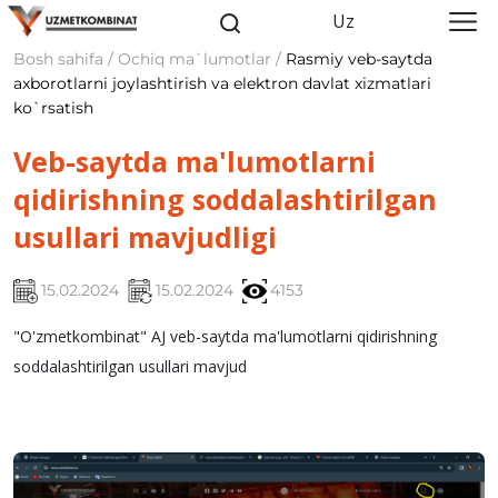
Uz
Bosh sahifa / Ochiq ma`lumotlar /
Rasmiy veb-saytda
axborotlarni joylashtirish va elektron davlat xizmatlari
ko`rsatish
Veb-saytda ma'lumotlarni
qidirishning soddalashtirilgan
usullari mavjudligi
15.02.2024
15.02.2024
4153
"O'zmetkombinat" AJ veb-saytda ma'lumotlarni qidirishning
soddalashtirilgan usullari mavjud