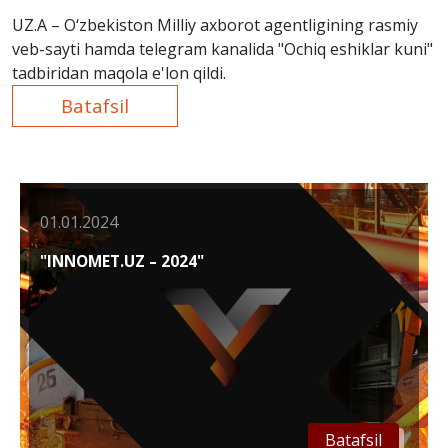
UZ.A – O‘zbekiston Milliy axborot agentligining rasmiy
veb-sayti hamda telegram kanalida "Ochiq eshiklar kuni"
tadbiridan maqola e'lon qildi.
Batafsil
01.01.2024
"INNOMET.UZ – 2024"
Batafsil