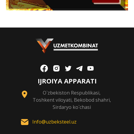
IJROIYA APPARATI
O`zbekiston Respublikasi,
Toshkent viloyati, Bekobod shahri,
Sirdaryo ko`chasi
Info@uzbeksteel.uz