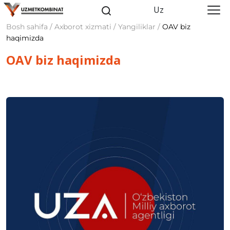
Uz
Bosh sahifa / Axborot xizmati / Yangiliklar /
OAV biz
haqimizda
OAV biz haqimizda