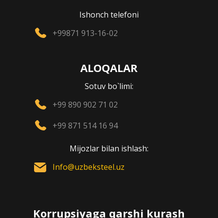
Ishonch telefoni
+99871 913-16-02
ALOQALAR
Sotuv bo`limi:
+99 890 902 71 02
+99 871 514 16 94
Mijozlar bilan ishlash:
Info@uzbeksteel.uz
Korrupsiyaga qarshi kurash