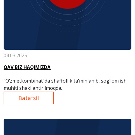
04.03.2025
OAV BIZ HAQIMIZDA
“O‘zmetkombinat”da shaffoflik ta’minlanib, sog‘lom ish
muhiti shakllantirilmoqda.
Batafsil