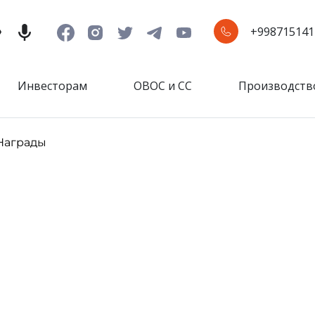
+998715141
Инвесторам
ОВОС и СС
Производств
Награды