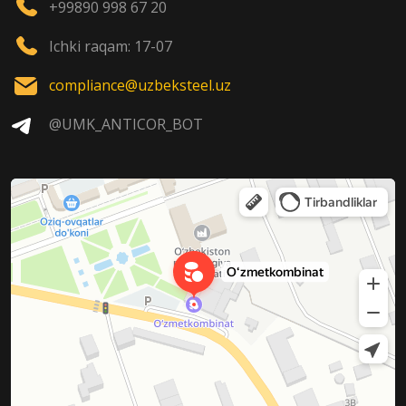
+99890 998 67 20
Ichki raqam: 17-07
compliance@uzbeksteel.uz
@UMK_ANTICOR_BOT