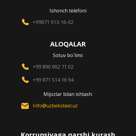
Ishonch telefoni
+99871 913-16-02
ALOQALAR
Sotuv bo`limi:
+99 890 902 71 02
+99 871 514 16 94
Mijozlar bilan ishlash:
Info@uzbeksteel.uz
Korrupsiyaga qarshi kurash