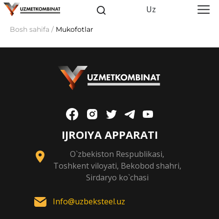
Uz
Bosh sahifa /
Mukofotlar
IJROIYA APPARATI
O`zbekiston Respublikasi,
Toshkent viloyati, Bekobod shahri,
Sirdaryo ko`chasi
Info@uzbeksteel.uz