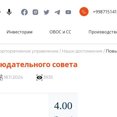
+998715141
Инвесторам
ОВОС и СС
Производств
Корпоративное управление / Наши достижения /
Повы
юдательного совета
18.11.2024
3935
4.00