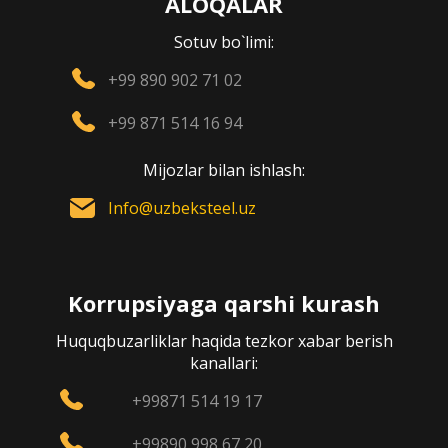
ALOQALAR
Sotuv bo`limi:
+99 890 902 71 02
+99 871 514 16 94
Mijozlar bilan ishlash:
Info@uzbeksteel.uz
Korrupsiyaga qarshi kurash
Huquqbuzarliklar haqida tezkor xabar berish
kanallari:
+99871 514 19 17
+99890 998 67 20