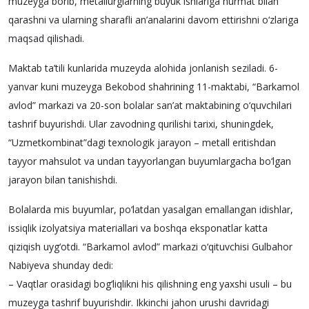
muzeyga borib, metallurglarning buyuk ishlariga hurmat bilan
qarashni va ularning sharafli an’analarini davom ettirishni o‘zlariga
maqsad qilishadi.
Maktab ta’tili kunlarida muzeyda alohida jonlanish seziladi. 6-
yanvar kuni muzeyga Bekobod shahrining 11-maktabi, “Barkamol
avlod” markazi va 20-son bolalar san’at maktabining o‘quvchilari
tashrif buyurishdi. Ular zavodning qurilishi tarixi, shuningdek,
“Uzmetkombinat”dagi texnologik jarayon – metall eritishdan
tayyor mahsulot va undan tayyorlangan buyumlargacha bo‘lgan
jarayon bilan tanishishdi.
Bolalarda mis buyumlar, po‘latdan yasalgan emallangan idishlar,
issiqlik izolyatsiya materiallari va boshqa eksponatlar katta
qiziqish uyg‘otdi. “Barkamol avlod” markazi o‘qituvchisi Gulbahor
Nabiyeva shunday dedi:
– Vaqtlar orasidagi bog‘liqlikni his qilishning eng yaxshi usuli – bu
muzeyga tashrif buyurishdir. Ikkinchi jahon urushi davridagi