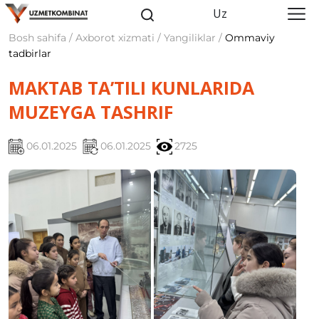
Uz
Bosh sahifa / Axborot xizmati / Yangiliklar /
Ommaviy
tadbirlar
MAKTAB TA’TILI KUNLARIDA
MUZEYGA TASHRIF
06.01.2025
06.01.2025
2725