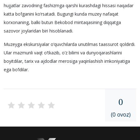
hujjatlar zavodning fashizmga qarshi kurashdagi hissasi naqadar
katta bo‘lganini ko‘rsatadi. Bugungi kunda muzey nafaqat
korxonaning, balki butun Bekobod mintaqasining diqqatga
sazovor joylaridan biri hisoblanadi.
Muzeyga ekskursiyalar o‘quvchilarda unutilmas taassurot qoldirdi.
Ular mazmunli vaqt o‘tkazib, o‘z bilimi va dunyoqarashlarini
boyitdilar, tarix va ajdodlar merosiga yaqinlashish imkoniyatiga
ega bo‘ldilar.
0
(0 ovoz)