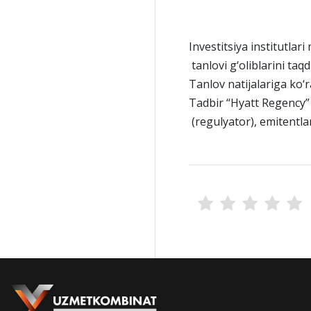
Investitsiya institutlar
tanlovi g‘oliblarini taq
Tanlov natijalariga ko‘
Tadbir “Hyatt Regency”
(regulyator), emitentlar