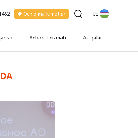
1462
Ochiq ma'lumotlar
Uz
qarish
Axborot xizmati
Aloqalar
IDA