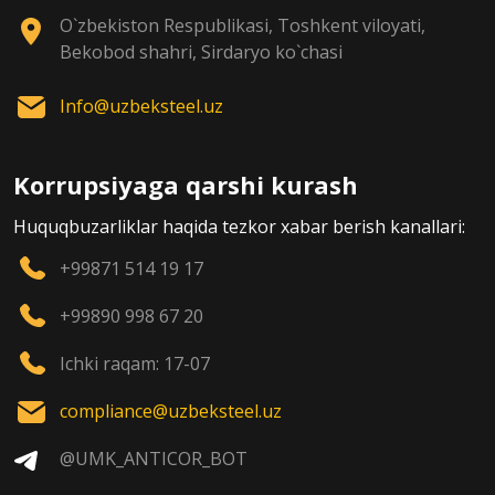
O`zbekiston Respublikasi, Toshkent viloyati,
Bekobod shahri, Sirdaryo ko`chasi
Info@uzbeksteel.uz
Korrupsiyaga qarshi kurash
Huquqbuzarliklar haqida tezkor xabar berish kanallari:
+99871 514 19 17
+99890 998 67 20
Ichki raqam: 17-07
compliance@uzbeksteel.uz
@UMK_ANTICOR_BOT