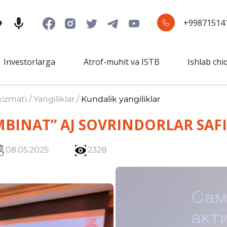
+99871514
Investorlarga
Atrof-muhit va ISTB
Ishlab chi
izmati / Yangiliklar /
Kundalik yangiliklar
BINAT” AJ SOVRINDORLAR SAF
08.05.2025
2328