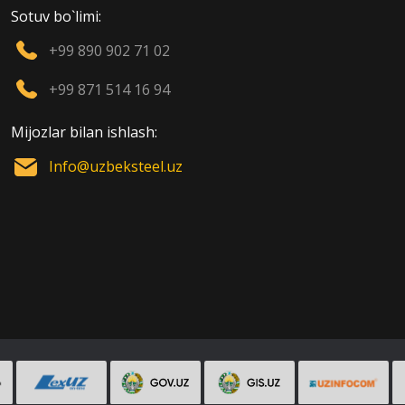
Sotuv bo`limi:
+99 890 902 71 02
+99 871 514 16 94
Mijozlar bilan ishlash:
Info@uzbeksteel.uz