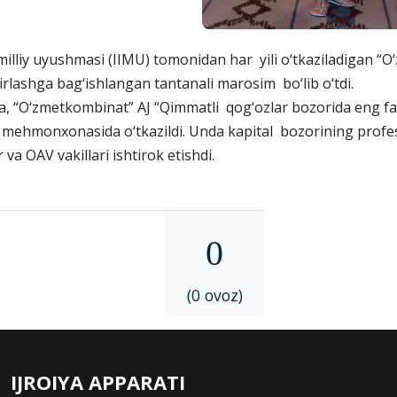
i milliy uyushmasi (IIMU) tomonidan har yili o‘tkaziladigan “
dirlashga bag‘ishlangan tantanali marosim bo‘lib o‘tdi.
ra, “O‘zmetkombinat” AJ “Qimmatli qog‘ozlar bozorida eng fao
 mehmonxonasida o‘tkazildi. Unda kapital bozorining profes
 va OAV vakillari ishtirok etishdi.
0
(0 ovoz)
IJROIYA APPARATI