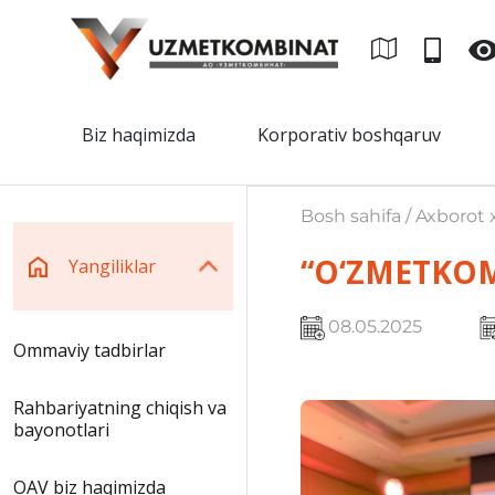
Biz haqimizda
Korporativ boshqaruv
Bosh sahifa / Axborot x
“O‘ZMETKOM
Yangiliklar
08.05.2025
Ommaviy tadbirlar
Rahbariyatning chiqish va
bayonotlari
OAV biz haqimizda