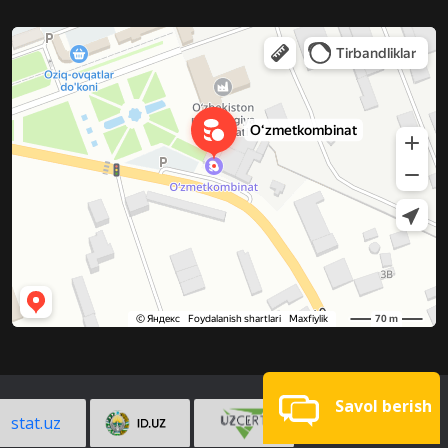
Savol berish
stat.uz