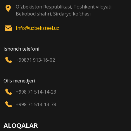
O`zbekiston Respublikasi, Toshkent viloyati,
Bekobod shahri, Sirdaryo ko`chasi
Info@uzbeksteel.uz
Ishonch telefoni
+99871 913-16-02
Ofis menedjeri
+998 71 514-14-23
+998 71 514-13-78
ALOQALAR