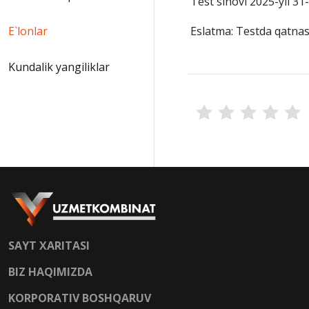
Test sinovi 2025-yil 31
Eslatma: Testda qatnash
E`lonlar
Kundalik yangiliklar
SAYT XARITASI
BIZ HAQIMIZDA
KORPORATIV BOSHQARUV