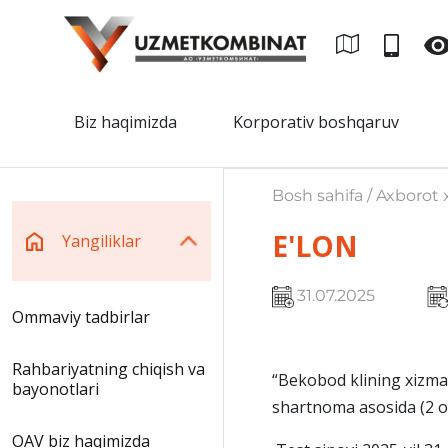
Biz haqimizda
Korporativ boshqaruv
Bosh sahifa / Axborot x
E'LON
Yangiliklar
31.07.2025
Ommaviy tadbirlar
Rahbariyatning chiqish va
“Bekobod klining xizmat
bayonotlari
shartnoma asosida (2 o
OAV biz haqimizda