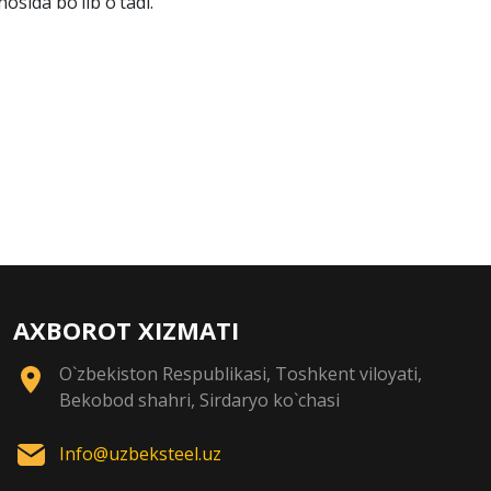
sida bo‘lib o‘tadi.
AXBOROT XIZMATI
O`zbekiston Respublikasi, Toshkent viloyati,
Bekobod shahri, Sirdaryo ko`chasi
Info@uzbeksteel.uz