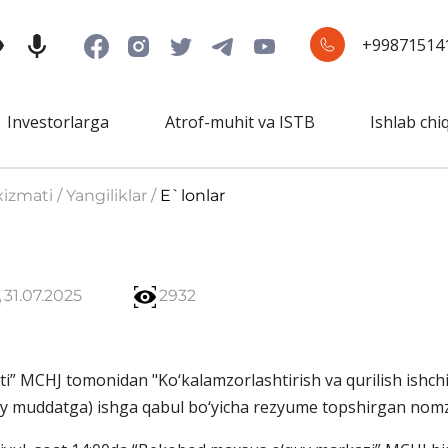
+99871514
Investorlarga
Atrof-muhit va ISTB
Ishlab chi
izmati / Yangiliklar /
E`lonlar
31.07.2025
2932
i” MCHJ tomonidan "Ko‘kalamzorlashtirish va qurilish ishch
y muddatga) ishga qabul bo‘yicha rezyume topshirgan nomz