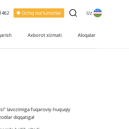
1462
Ochiq ma'lumotlar
Uz
qarish
Axborot xizmati
Aloqalar
isi" lavozimiga fuqaroviy-huquqiy
odlar diqqatiga!