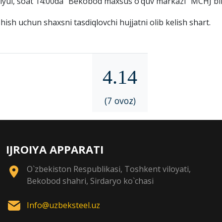
-iyul, soat 14:00da “Bekobod maxsus o‘quv markazi” MCHJ bino
ish uchun shaxsni tasdiqlovchi hujjatni olib kelish shart.
4.14
(7 ovoz)
IJROIYA APPARATI
O`zbekiston Respublikasi, Toshkent viloyati,
Bekobod shahri, Sirdaryo ko`chasi
Info@uzbeksteel.uz