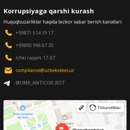
Korrupsiyaga qarshi kurash
Huquqbuzarliklar haqida tezkor xabar berish kanallari:
+99871 514 19 17
+99890 998 67 20
Ichki raqam: 17-07
compliance@uzbeksteel.uz
@UMK_ANTICOR_BOT