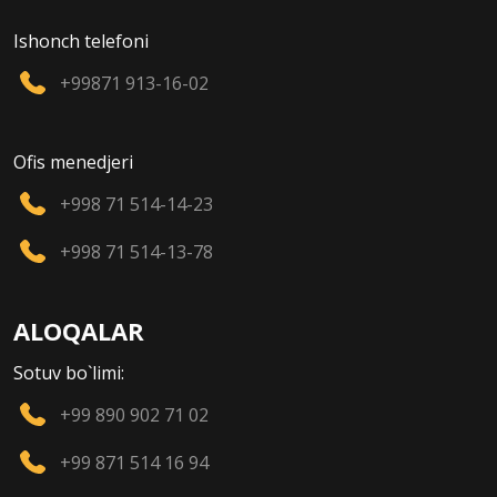
Ishonch telefoni
+99871 913-16-02
Ofis menedjeri
+998 71 514-14-23
+998 71 514-13-78
ALOQALAR
Sotuv bo`limi:
+99 890 902 71 02
+99 871 514 16 94